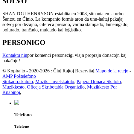
SOLVO
SHANTOU HENRYSON establita en 2008, situanta en la urbo
Ŝantou en Ĉinio. La kompanio formis aron da unu-haltaj pakaĵaj
solvoj por dezajno, cifereca presado, varma stampado, lamenigado,
polurado, tranĉado, muldado kaj loĝistiko.
PERSONIGO
Kontaktu nin
por komenci personecigi viajn proprajn donacojn kaj
pakaĵojn!
© Kopirajto - 2020-2026 : Ĉiuj Rajtoj Rezervitaj.
Mapo de la retejo
-
AMP Poŝtelefono
Stokado-skatolo
,
Muzika Juvelskatolo
,
Papera Donaca Skatolo
,
Muzikkesto
,
Oficeja Skribotabla Organizilo
,
Muzikkesto Por
Knabinoj
,
Telefono
Telefono