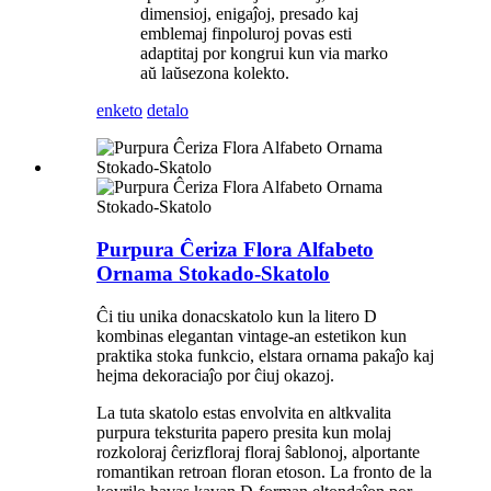
dimensioj, enigaĵoj, presado kaj
emblemaj finpoluroj povas esti
adaptitaj por kongrui kun via marko
aŭ laŭsezona kolekto.
enketo
detalo
Purpura Ĉeriza Flora Alfabeto
Ornama Stokado-Skatolo
Ĉi tiu unika donacskatolo kun la litero D
kombinas elegantan vintage-an estetikon kun
praktika stoka funkcio, elstara ornama pakaĵo kaj
hejma dekoraciaĵo por ĉiuj okazoj.
La tuta skatolo estas envolvita en altkvalita
purpura teksturita papero presita kun molaj
rozkoloraj ĉerizfloraj floraj ŝablonoj, alportante
romantikan retroan floran etoson. La fronto de la