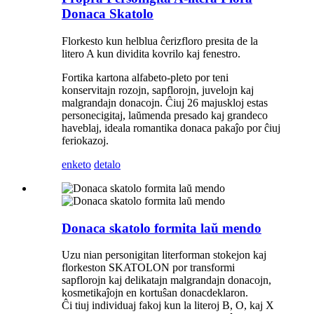
Donaca Skatolo
Florkesto kun helblua ĉerizfloro presita de la
litero A kun dividita kovrilo kaj fenestro.
Fortika kartona alfabeto-pleto por teni
konservitajn rozojn, sapflorojn, juvelojn kaj
malgrandajn donacojn. Ĉiuj 26 majuskloj estas
personecigitaj, laŭmenda presado kaj grandeco
haveblaj, ideala romantika donaca pakaĵo por ĉiuj
feriokazoj.
enketo
detalo
Donaca skatolo formita laŭ mendo
Uzu nian personigitan literforman stokejon kaj
florkeston SKATOLON por transformi
sapflorojn kaj delikatajn malgrandajn donacojn,
kosmetikaĵojn en kortuŝan donacdeklaron.
Ĉi tiuj individuaj fakoj kun la literoj B, O, kaj X