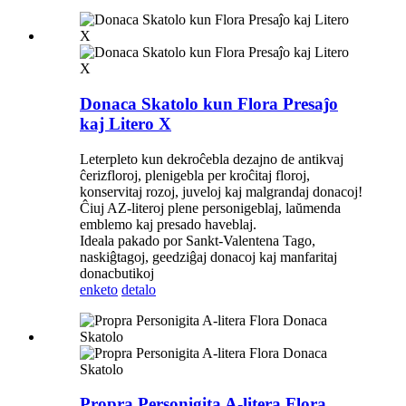
Donaca Skatolo kun Flora Presaĵo
kaj Litero X
Leterpleto kun dekroĉebla dezajno de antikvaj
ĉerizfloroj, plenigebla per kroĉitaj floroj,
konservitaj rozoj, juveloj kaj malgrandaj donacoj!
Ĉiuj AZ-literoj plene personigeblaj, laŭmenda
emblemo kaj presado haveblaj.
Ideala pakado por Sankt-Valentena Tago,
naskiĝtagoj, geedziĝaj donacoj kaj manfaritaj
donacbutikoj
enketo
detalo
Propra Personigita A-litera Flora