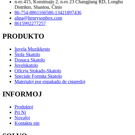
n-ro 415, Konstruaĵo 2, n-ro 23 Changjiang RD, Longhu
Distrikto, Shantou, Ĉinio
86-754-88611665
86-13421897436
alina@henrysonbox.com
8615992277257
PRODUKTO
Juvela Muzikkesto
Ŝtofa Skatolo
Donaca Skatolo
Juvelskatolo
Oficeja Stokado-Skatolo
Speciale Formita Skatolo
Materialoj por enpakado de cigaredoj
INFORMOJ
Produktoj
Pri Ni
Novaĵoj
Kontaktu nin