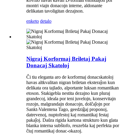
kovrilo havas kavan D-forman eltondaĵon por
montri viajn donacojn interne, aldonante
delikatan tavoligitan dezajnon.
enketo
detalo
Nigraj Korformaj Briletaj Pakaj
Donacaj Skatoloj
Ĉi tiu eleganta aro de korformaj donacskatoloj
havas altkvalitan nigran briletan eksteraĵon kun
delikata ora tajlado, alportante luksan romantikan
etoson. Stakigebla nestita dezajno kun pluraj
grandecoj, ideala por teni juvelojn, konservitajn
rozojn, malgrandajn donacojn, dolĉaĵojn por
Sankt-Valentena Tago, geedziĝaj proponoj,
datrevenoj, nuptofestoj kaj romantikaj festaj
pakaĵoj. Daŭra rigida kartona strukturo kun glata
blanka interna subŝtofo, reuzebla kaj perfekta por
ĉiuj romantikaj donac-okazoj.