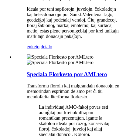
Ideala por teni sapflorojn, juvelojn, ĉokoladojn
kaj belecdonacojn por Sankt-Valentena Tago,
geedziĝoj kaj podetalaj vendoj. Ĉiuj grandecoj,
floraj ŝablonoj, markaj emblemoj kaj surfacaj
metioj estas plene personigeblaj por krei unikajn
markitajn donacajn pakaĵojn.
enketo
detalo
Speciala Florkesto por AMLtero
Transformu florojn kaj malgrandajn donacojn en
memorindan esprimon de amo per ĉi tiu
mendofarita literforma florkesto.
La individuaj AMO-fakoj povas esti
aranĝitaj por krei okulfrapan
romantikan prezentaĵon, igante la
skatolon ideala por rozoj, konservitaj
floroj, ĉokoladoj, juveloj kaj aliaj
specialaj donacoj. Koloroj,