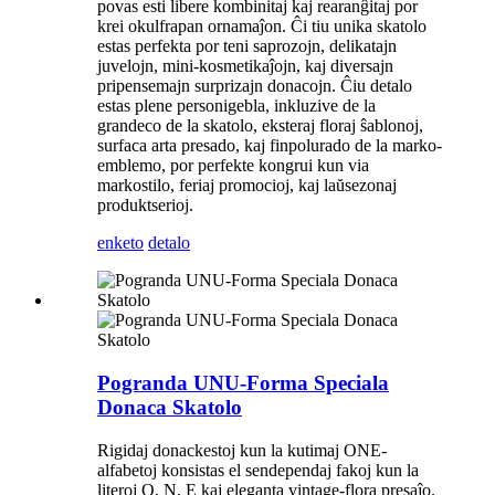
povas esti libere kombinitaj kaj rearanĝitaj por
krei okulfrapan ornamaĵon. Ĉi tiu unika skatolo
estas perfekta por teni saprozojn, delikatajn
juvelojn, mini-kosmetikaĵojn, kaj diversajn
pripensemajn surprizajn donacojn. Ĉiu detalo
estas plene personigebla, inkluzive de la
grandeco de la skatolo, eksteraj floraj ŝablonoj,
surfaca arta presado, kaj finpolurado de la marko-
emblemo, por perfekte kongrui kun via
markostilo, feriaj promocioj, kaj laŭsezonaj
produktserioj.
enketo
detalo
Pogranda UNU-Forma Speciala
Donaca Skatolo
Rigidaj donackestoj kun la kutimaj ONE-
alfabetoj konsistas el sendependaj fakoj kun la
literoj O, N, E kaj eleganta vintage-flora presaĵo.