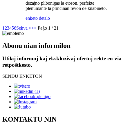
dezajno plibonigas la etoson, perfekte
plenumante la princinan revon de knabineto.
enketo
detalo
1
2
3
4
5
6
Sekva >
>>
Paĝo 1 / 21
Abonu nian informilon
Utilaj informoj kaj ekskluzivaj ofertoj rekte en via
retpoŝtkesto.
SENDU ENKETON
KONTAKTU NIN