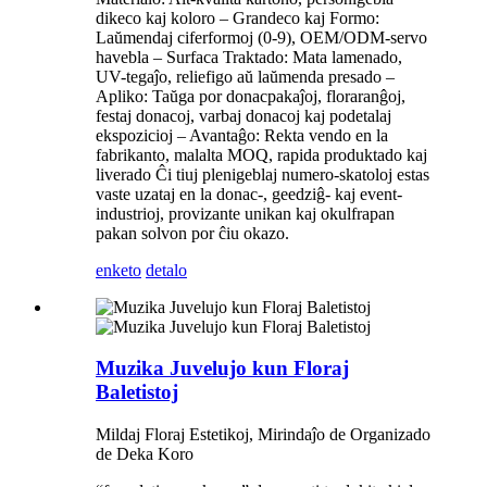
dikeco kaj koloro – Grandeco kaj Formo:
Laŭmendaj ciferformoj (0-9), OEM/ODM-servo
havebla – Surfaca Traktado: Mata lamenado,
UV-tegaĵo, reliefigo aŭ laŭmenda presado –
Apliko: Taŭga por donacpakaĵoj, floraranĝoj,
festaj donacoj, varbaj donacoj kaj podetalaj
ekspozicioj – Avantaĝo: Rekta vendo en la
fabrikanto, malalta MOQ, rapida produktado kaj
liverado Ĉi tiuj plenigeblaj numero-skatoloj estas
vaste uzataj en la donac-, geedziĝ- kaj event-
industrioj, provizante unikan kaj okulfrapan
pakan solvon por ĉiu okazo.
enketo
detalo
Muzika Juvelujo kun Floraj
Baletistoj
Mildaj Floraj Estetikoj, Mirindaĵo de Organizado
de Deka Koro