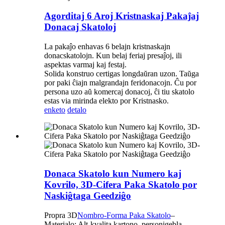
Agorditaj 6 Aroj Kristnaskaj Pakaĵaj
Donacaj Skatoloj
La pakaĵo enhavas 6 belajn kristnaskajn
donacskatolojn. Kun belaj feriaj presaĵoj, ili
aspektas varmaj kaj festaj.
Solida konstruo certigas longdaŭran uzon. Taŭga
por paki ĉiajn malgrandajn feridonacojn. Ĉu por
persona uzo aŭ komercaj donacoj, ĉi tiu skatolo
estas via mirinda elekto por Kristnasko.
enketo
detalo
Donaca Skatolo kun Numero kaj
Kovrilo, 3D-Cifera Paka Skatolo por
Naskiĝtaga Geedziĝo
Propra 3D
Nombro-Forma Paka Skatolo
–
Materialo: Alt-kvalita kartono, personigebla