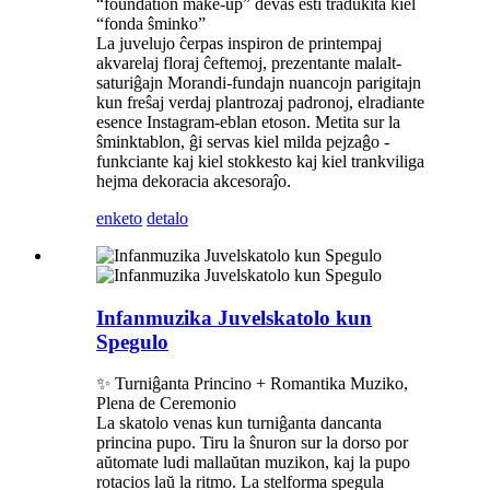
“foundation make-up” devas esti tradukita kiel
“fonda ŝminko”
La juvelujo ĉerpas inspiron de printempaj
akvarelaj floraj ĉeftemoj, prezentante malalt-
saturiĝajn Morandi-fundajn nuancojn parigitajn
kun freŝaj verdaj plantrozaj padronoj, elradiante
esence Instagram-eblan etoson. Metita sur la
ŝminktablon, ĝi servas kiel milda pejzaĝo -
funkciante kaj kiel stokkesto kaj kiel trankviliga
hejma dekoracia akcesoraĵo.
enketo
detalo
Infanmuzika Juvelskatolo kun
Spegulo
✨ Turniĝanta Princino + Romantika Muziko,
Plena de Ceremonio
La skatolo venas kun turniĝanta dancanta
princina pupo. Tiru la ŝnuron sur la dorso por
aŭtomate ludi mallaŭtan muzikon, kaj la pupo
rotacios laŭ la ritmo. La stelforma spegula