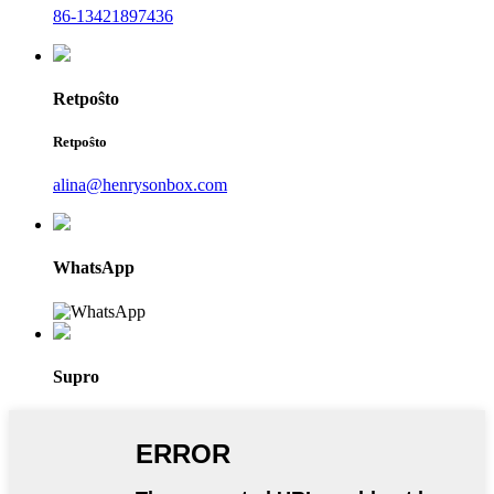
86-13421897436
Retpoŝto
Retpoŝto
alina@henrysonbox.com
WhatsApp
Supro