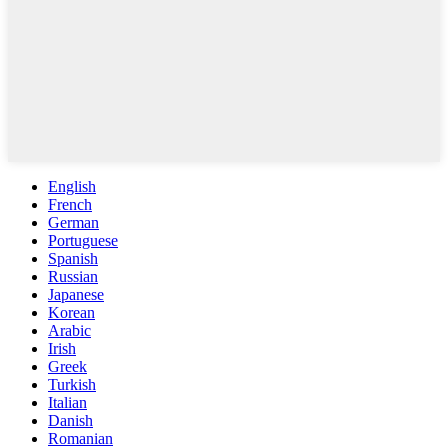
English
French
German
Portuguese
Spanish
Russian
Japanese
Korean
Arabic
Irish
Greek
Turkish
Italian
Danish
Romanian