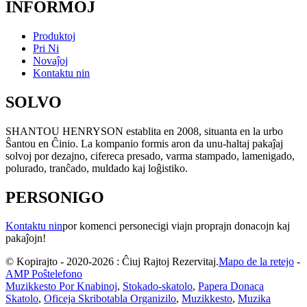
INFORMOJ
Produktoj
Pri Ni
Novaĵoj
Kontaktu nin
SOLVO
SHANTOU HENRYSON establita en 2008, situanta en la urbo
Ŝantou en Ĉinio. La kompanio formis aron da unu-haltaj pakaĵaj
solvoj por dezajno, cifereca presado, varma stampado, lamenigado,
polurado, tranĉado, muldado kaj loĝistiko.
PERSONIGO
Kontaktu nin
por komenci personecigi viajn proprajn donacojn kaj
pakaĵojn!
© Kopirajto - 2020-2026 : Ĉiuj Rajtoj Rezervitaj.
Mapo de la retejo
-
AMP Poŝtelefono
Muzikkesto Por Knabinoj
,
Stokado-skatolo
,
Papera Donaca
Skatolo
,
Oficeja Skribotabla Organizilo
,
Muzikkesto
,
Muzika