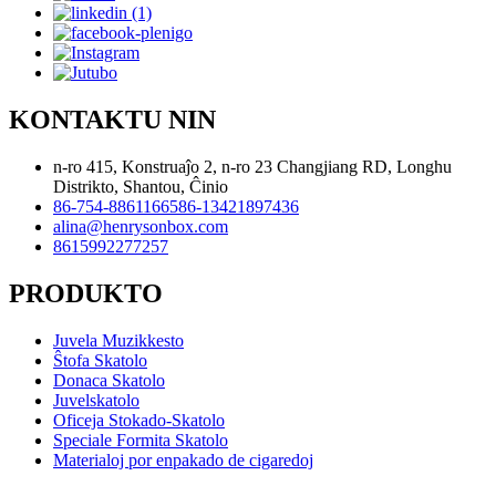
KONTAKTU NIN
n-ro 415, Konstruaĵo 2, n-ro 23 Changjiang RD, Longhu
Distrikto, Shantou, Ĉinio
86-754-88611665
86-13421897436
alina@henrysonbox.com
8615992277257
PRODUKTO
Juvela Muzikkesto
Ŝtofa Skatolo
Donaca Skatolo
Juvelskatolo
Oficeja Stokado-Skatolo
Speciale Formita Skatolo
Materialoj por enpakado de cigaredoj