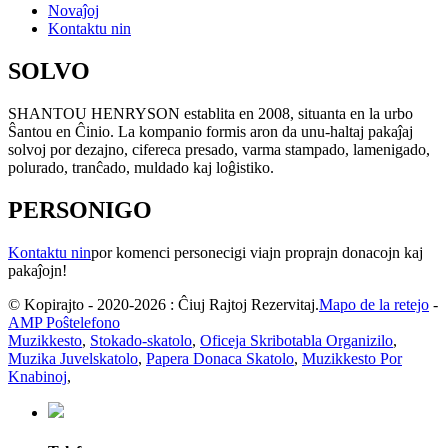
Novaĵoj
Kontaktu nin
SOLVO
SHANTOU HENRYSON establita en 2008, situanta en la urbo
Ŝantou en Ĉinio. La kompanio formis aron da unu-haltaj pakaĵaj
solvoj por dezajno, cifereca presado, varma stampado, lamenigado,
polurado, tranĉado, muldado kaj loĝistiko.
PERSONIGO
Kontaktu nin
por komenci personecigi viajn proprajn donacojn kaj
pakaĵojn!
© Kopirajto - 2020-2026 : Ĉiuj Rajtoj Rezervitaj.
Mapo de la retejo
-
AMP Poŝtelefono
Muzikkesto
,
Stokado-skatolo
,
Oficeja Skribotabla Organizilo
,
Muzika Juvelskatolo
,
Papera Donaca Skatolo
,
Muzikkesto Por
Knabinoj
,