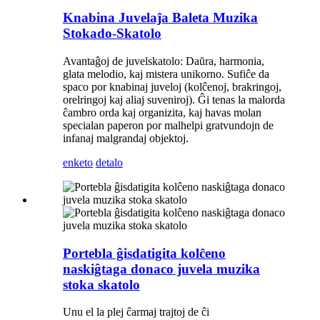
Knabina Juvelaĵa Baleta Muzika
Stokado-Skatolo
Avantaĝoj de juvelskatolo: Daŭra, harmonia,
glata melodio, kaj mistera unikorno. Sufiĉe da
spaco por knabinaj juveloj (kolĉenoj, brakringoj,
orelringoj kaj aliaj suveniroj). Ĝi tenas la malorda
ĉambro orda kaj organizita, kaj havas molan
specialan paperon por malhelpi gratvundojn de
infanaj malgrandaj objektoj.
enketo
detalo
Portebla ĝisdatigita kolĉeno
naskiĝtaga donaco juvela muzika
stoka skatolo
Unu el la plej ĉarmaj trajtoj de ĉi