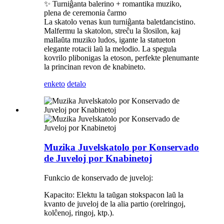
✨ Turniĝanta balerino + romantika muziko,
plena de ceremonia ĉarmo
La skatolo venas kun turniĝanta baletdancistino.
Malfermu la skatolon, streĉu la ŝlosilon, kaj
mallaŭta muziko ludos, igante la statueton
elegante rotacii laŭ la melodio. La spegula
kovrilo plibonigas la etoson, perfekte plenumante
la princinan revon de knabineto.
enketo
detalo
Muzika Juvelskatolo por Konservado
de Juveloj por Knabinetoj
Funkcio de konservado de juveloj:
Kapacito: Elektu la taŭgan stokspacon laŭ la
kvanto de juveloj de la alia partio (orelringoj,
kolĉenoj, ringoj, ktp.).