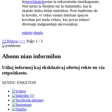
tio
juvelskatolo
estas la enkonstruita muzikaparato.
Nur turnu la ŝlosilon sur la malantaŭo, kaj la
skatolo ludos belan melodion. Post malfermo de
la kovrilo, vi vidos vastan internan spacon
kovritan per mola veluro, kiu povas enhavi
diversajn malgrandajn akcesoraĵojn.
enketo
detalo
1
2
3
Sekva >
>>
Paĝo 1 / 3
Abonu nian informilon
Utilaj informoj kaj ekskluzivaj ofertoj rekte en via
retpoŝtkesto.
SENDU ENKETON