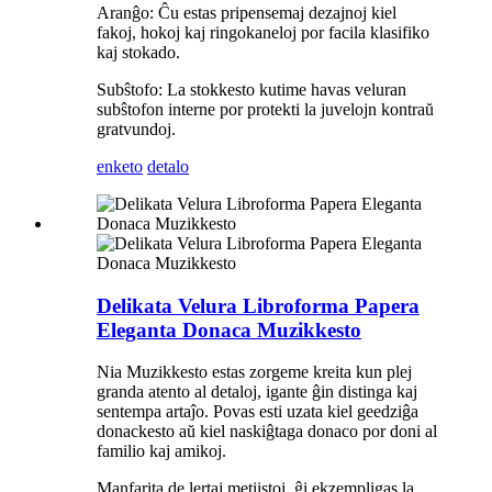
Aranĝo: Ĉu estas pripensemaj dezajnoj kiel
fakoj, hokoj kaj ringokaneloj por facila klasifiko
kaj stokado.
Subŝtofo: La stokkesto kutime havas veluran
subŝtofon interne por protekti la juvelojn kontraŭ
gratvundoj.
enketo
detalo
Delikata Velura Libroforma Papera
Eleganta Donaca Muzikkesto
Nia Muzikkesto estas zorgeme kreita kun plej
granda atento al detaloj, igante ĝin distinga kaj
sentempa artaĵo. Povas esti uzata kiel geedziĝa
donackesto aŭ kiel naskiĝtaga donaco por doni al
familio kaj amikoj.
Manfarita de lertaj metiistoj, ĝi ekzempligas la