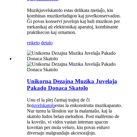
Muzikjuvelskatolo estas delikata metiaĵo, kiu
kombinas muzikreludigon kaj juvelkonservadon.
Ĝi povas konservi juvelojn kaj ludi muzikon per
mekanikaj aŭ elektronikaj aparatoj, kombinante
praktikecon kaj ornamon.
enketo
detalo
Unikorna Dezajna Muzika Juvelaĵa
Pakado Donaca Skatolo
Unu el la plej ĉarmaj trajtoj de ĉi
tio
juvelskatolo
estas la enkonstruita muzikaparato.
Nur turnu la ŝlosilon sur la malantaŭo, kaj la
skatolo ludos belan melodion. Post malfermo de
la kovrilo, vi vidos vastan internan spacon
kovritan per mola veluro, kiu povas enhavi
diversajn malgrandajn akcesoraĵojn.