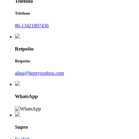
Telefono
Telefono
86-13421897436
Retpoŝto
Retpoŝto
alina@henrysonbox.com
WhatsApp
Supro