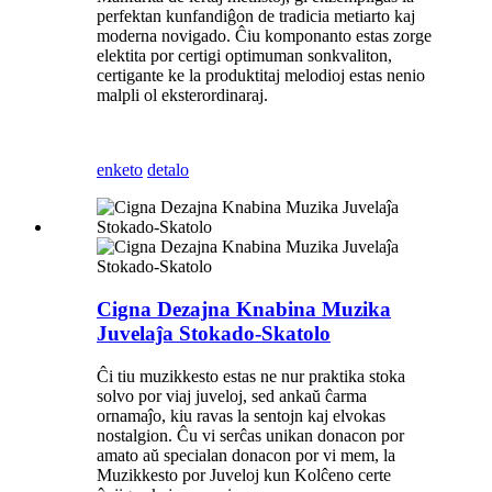
perfektan kunfandiĝon de tradicia metiarto kaj
moderna novigado. Ĉiu komponanto estas zorge
elektita por certigi optimuman sonkvaliton,
certigante ke la produktitaj melodioj estas nenio
malpli ol eksterordinaraj.
enketo
detalo
Cigna Dezajna Knabina Muzika
Juvelaĵa Stokado-Skatolo
Ĉi tiu muzikkesto estas ne nur praktika stoka
solvo por viaj juveloj, sed ankaŭ ĉarma
ornamaĵo, kiu ravas la sentojn kaj elvokas
nostalgion. Ĉu vi serĉas unikan donacon por
amato aŭ specialan donacon por vi mem, la
Muzikkesto por Juveloj kun Kolĉeno certe