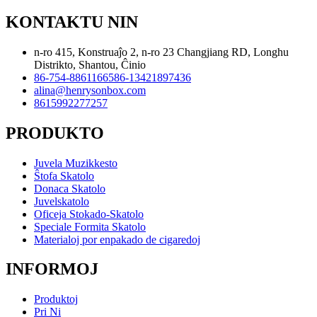
KONTAKTU NIN
n-ro 415, Konstruaĵo 2, n-ro 23 Changjiang RD, Longhu
Distrikto, Shantou, Ĉinio
86-754-88611665
86-13421897436
alina@henrysonbox.com
8615992277257
PRODUKTO
Juvela Muzikkesto
Ŝtofa Skatolo
Donaca Skatolo
Juvelskatolo
Oficeja Stokado-Skatolo
Speciale Formita Skatolo
Materialoj por enpakado de cigaredoj
INFORMOJ
Produktoj
Pri Ni