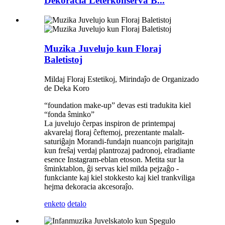
Dekoracia Leterkonserva B...
Muzika Juvelujo kun Floraj
Baletistoj
Mildaj Floraj Estetikoj, Mirindaĵo de Organizado
de Deka Koro
“foundation make-up” devas esti tradukita kiel
“fonda ŝminko”
La juvelujo ĉerpas inspiron de printempaj
akvarelaj floraj ĉeftemoj, prezentante malalt-
saturiĝajn Morandi-fundajn nuancojn parigitajn
kun freŝaj verdaj plantrozaj padronoj, elradiante
esence Instagram-eblan etoson. Metita sur la
ŝminktablon, ĝi servas kiel milda pejzaĝo -
funkciante kaj kiel stokkesto kaj kiel trankviliga
hejma dekoracia akcesoraĵo.
enketo
detalo